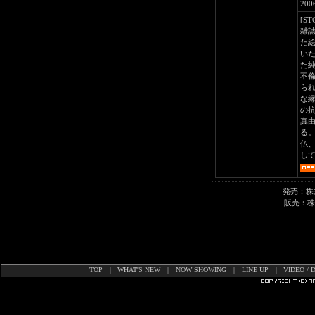
20
[ST
雑
た
い
た
不
ら
な
の
真
る
仏
し
発売：株
販売：株
TOP
|
WHAT'S NEW
|
NOW SHOWING
|
LINE UP
|
VIDEO / 