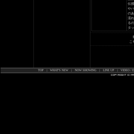
伝
や
の
濡
る
タ
こ
TOP
|
WHAT'S NEW
|
NOW SHOWING
|
LINE UP
|
VIDEO / 